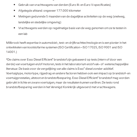
Gebruik van vrachtwagens van derden (Euro III- en Euro V-specificaties)
Afgelegde afstand: ongeveer 177.000 kilometer
Metingen gedurende 5 maanden van de dagelijkse activiteiten op de weg (snelweg,
landelijke en stedelijke omgeving)
Vrachtwagens werden op regelmatige basis van de weg genomen om ze te testen in
een lab
Millbrook heeft expertise in automobiel-, test- en drijfkrachttechnologie en is een pionier in het
ontwikkelen van koolstofarme systemen (ISO Certification - ISO 17025, ISO 9001 and ISO
14001.)
*De claims over Esso Diesel Efficient™ brandstof zijn gebaseerd op tests (intern of door een
derde) van voertuigen en/of motoren, tests in het laboratorium en/of vak- of wetenschappelijke
literatuur. De basis voor de vergelijking van alle claims is Esso™ diesel zonder additief.
Voertuigtype, motortype, rijgedrag en andere factoren hebben ook een impact op brandstof- en
voertuigprestaties, uitstoot en brandstofbesparing. Esso Diesel Efficient™ brandstof mag worden
gebruikt in lichte en zware voertuigen, maar de resultaten kunnen variëren. De tests rond
brandstofbesparing werden in het Verenigd Koninkrijk uitgevoerd met vrachtwagens.