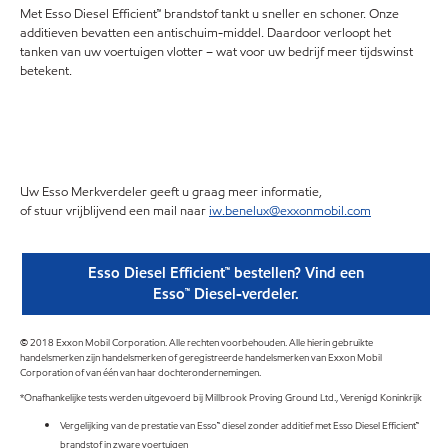
Met Esso Diesel Efficient™ brandstof tankt u sneller en schoner. Onze
additieven bevatten een antischuim-middel. Daardoor verloopt het
tanken van uw voertuigen vlotter – wat voor uw bedrijf meer tijdswinst
betekent.
Uw Esso Merkverdeler geeft u graag meer informatie,
of stuur vrijblijvend een mail naar
iw.benelux@exxonmobil.com
Esso Diesel Efficient™ bestellen? Vind een
Esso™ Diesel-verdeler.
© 2018 Exxon Mobil Corporation. Alle rechten voorbehouden. Alle hierin gebruikte
handelsmerken zijn handelsmerken of geregistreerde handelsmerken van Exxon Mobil
Corporation of van één van haar dochterondernemingen.
*Onafhankelijke tests werden uitgevoerd bij Millbrook Proving Ground Ltd., Verenigd Koninkrijk
Vergelijking van de prestatie van Esso™ diesel zonder additief met Esso Diesel Efficient™
brandstof in zware voertuigen