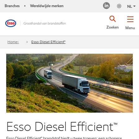
Branches
Wereldwijde merken
•
NL
Zoeken
Menu
Home-
Esso Diesel Efficient™
Esso Diesel Efficient™
Esso Diesel Efficient™ brandstof biedt u twee troeven: een schonere